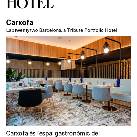
HOTEL
SPAS
Carxofa
RESTAURANTS
Labtwentytwo Barcelona, a Tribute Portfolio Hotel
SALES
Activitats
On?
Carxofa és l’espai gastronòmic del