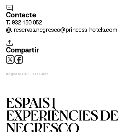
Contacte
932 150 052
T.
reservas.negresco@princess-hotels.com
@.
Compartir
Què vols fer?
HOTELS
HB-004699
Registre DGT.
TERRASSES
ESPAIS I
BARS
EXPERIÈNCIES DE
SPAS
NEGRESCO