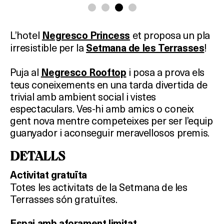
L’
hotel
et
proposa
un
pla
Negresco Princess
irresistible
per
la
!
Setmana de les Terrasses
Puja
al
i p
osa a prova els
Negresco
Rooftop
teus coneixements en una tarda divertida de
trivial amb ambient social i vistes
espectaculars. Ves-hi amb amics o coneix
gent nova mentre competeixes per ser l’equip
guanyador i aconseguir meravellosos premis.
DETALLS
Activitat gratuïta
Totes les activitats de la Setmana de les
Terrasses són gratuïtes.
Espai amb aforament limitat