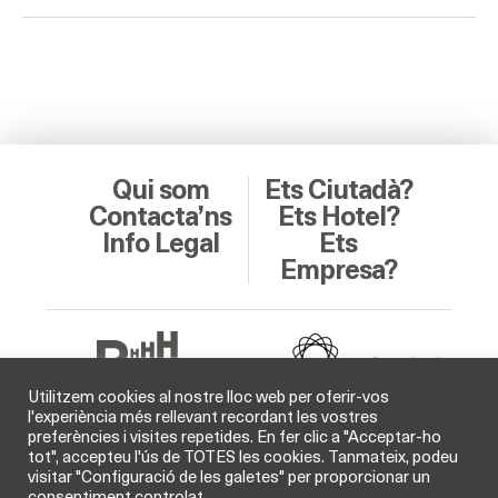
Qui som
Ets Ciutadà?
Contacta’ns
Ets Hotel?
Info Legal
Ets
Empresa?
Utilitzem cookies al nostre lloc web per oferir-vos
l'experiència més rellevant recordant les vostres
preferències i visites repetides. En fer clic a "Acceptar-ho
Soci Col·laborador
tot", accepteu l'ús de TOTES les cookies. Tanmateix, podeu
visitar "Configuració de les galetes" per proporcionar un
consentiment controlat.