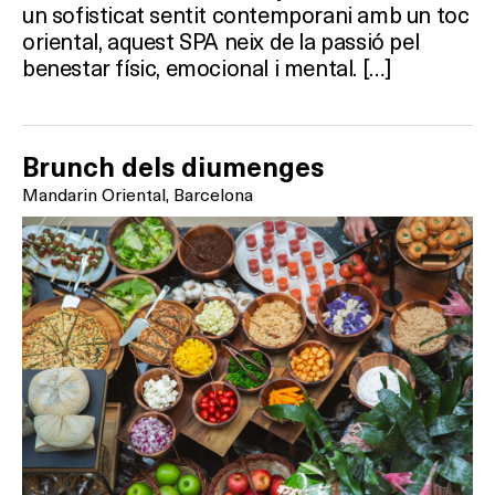
SPAS
un sofisticat sentit contemporani amb un toc
oriental, aquest SPA neix de la passió pel
RESTAURANTS
benestar físic, emocional i mental. […]
SALES
Brunch dels diumenges
Mandarin Oriental, Barcelona
Activitats
On?