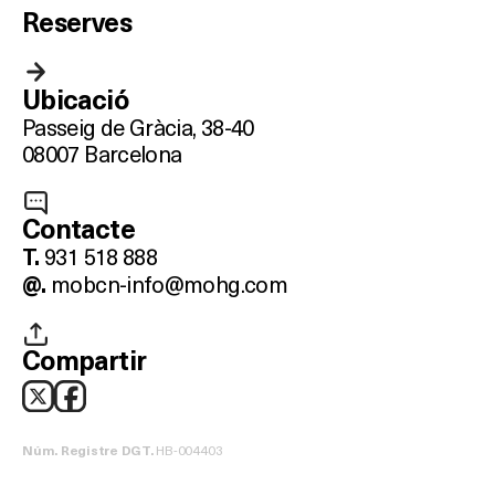
Reserves
Ubicació
Passeig de Gràcia, 38-40
08007 Barcelona
Contacte
931 518 888
T.
mobcn-info@mohg.com
@.
Compartir
HB-004403
Núm. Registre DGT.