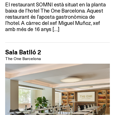
BARS
El restaurant SOMNI està situat en la planta
baixa de l’hotel The One Barcelona. Aquest
SPAS
restaurant és l’aposta gastronòmica de
l’hotel. A càrrec del xef Miguel Muñoz, xef
RESTAURANTS
amb més de 16 anys […]
SALES
Sala Batlló 2
The One Barcelona
Activitats
On?