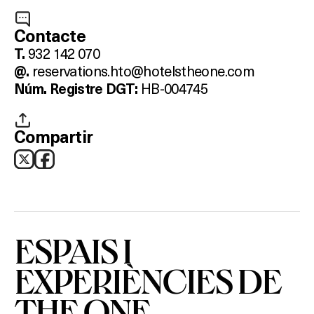
Contacte
932 142 070
T.
reservations.hto@hotelstheone.com
@.
HB-004745
N
úm. Registre DGT:
Compartir
ESPAIS I
EXPERIÈNCIES DE
THE ONE