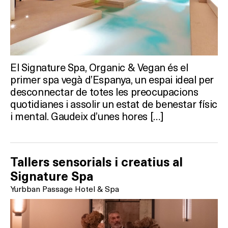
TERRASSES
BARS
El Signature Spa, Organic & Vegan és el
SPAS
primer spa vegà d’Espanya, un espai ideal per
desconnectar de totes les preocupacions
RESTAURANTS
quotidianes i assolir un estat de benestar físic
i mental. Gaudeix d’unes hores […]
SALES
Tallers sensorials i creatius al
Activitats
Signature Spa
Yurbban Passage Hotel & Spa
On?