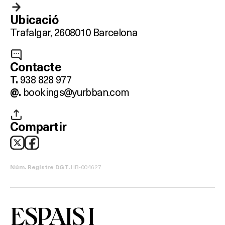
Ubicació
Trafalgar, 26
08010 Barcelona
Contacte
938 828 977
T.
bookings@yurbban.com
@.
Compartir
HB-004627
Núm. Registre DGT.
ESPAIS I