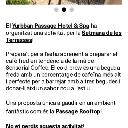
El
ha
Yurbban Passage Hotel & Spa
organitzat una activitat per la
Setmana de les
!
Terrasses
Prepara’t per a l’estiu aprenent a preparar el
cafè fred en tendència de la mà de
Sensorial Coffee. El cold brew és una beguda
freda amb un percentatge de cafeïna més alt
i perfecte per a barrejar amb altres begudes i
donar-li així un sabor nou a l’estiu.
Una proposta única a gaudir en un ambient
fantàstic com és la
!
Passage Rooftop
No et perdis aquesta activitat!