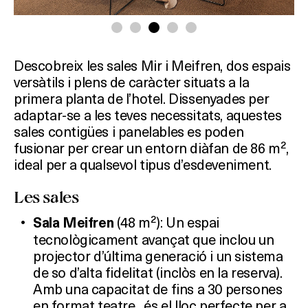
Descobreix les sales Mir i Meifren, dos espais
versàtils i plens de caràcter situats a la
primera planta de l’hotel. Dissenyades per
adaptar-se a les teves necessitats, aquestes
sales contigües i panelables es poden
fusionar per crear un entorn diàfan de 86 m²,
ideal per a qualsevol tipus d’esdeveniment.
Les sales
(48 m²): Un espai
Sala Meifren
tecnològicament avançat que inclou un
projector d’última generació i un sistema
de so d’alta fidelitat (inclòs en la reserva).
Amb una capacitat de fins a 30 persones
en format teatre , és el lloc perfecte per a