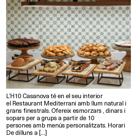
Què vols fer?
HOTELS
TERRASSES
BARS
SPAS
L’H10 Casanova té en el seu interior
RESTAURANTS
el Restaurant Mediterrani amb llum natural i
grans finestrals. Ofereix esmorzars , dinars i
SALES
sopars per a grups a partir de 10
persones amb menús personalitzats. Horari
De dilluns a […]