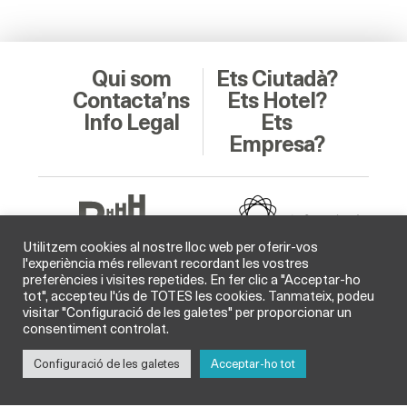
Qui som
Ets Ciutadà?
Contacta’ns
Ets Hotel?
Info Legal
Ets
Empresa?
Utilitzem cookies al nostre lloc web per oferir-vos
l'experiència més rellevant recordant les vostres
preferències i visites repetides. En fer clic a "Acceptar-ho
Soci Col·laborador
tot", accepteu l'ús de TOTES les cookies. Tanmateix, podeu
visitar "Configuració de les galetes" per proporcionar un
consentiment controlat.
Configuració de les galetes
Acceptar-ho tot