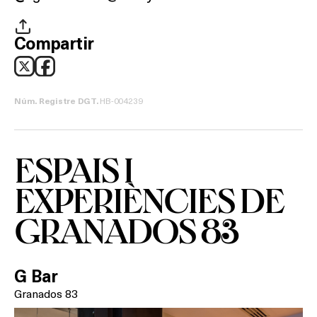
Compartir
HB-004239
Núm. Registre DGT.
ESPAIS I
EXPERIÈNCIES DE
GRANADOS 83
G Bar
Granados 83
Què vols fer?