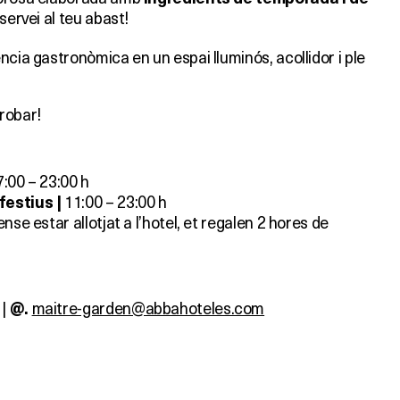
 servei al teu abast!
ncia gastronòmica en un espai lluminós, acollidor i ple
robar!
7:00 – 23:00 h
11:00 – 23:00 h
festius |
nse estar allotjat a l’hotel, et regalen 2 hores de
 |
maitre-garden@abbahoteles.com
@.