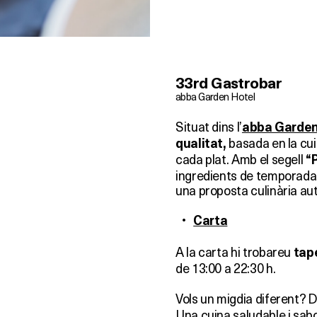
33rd Gastrobar
abba Garden Hotel
Situat dins l’
abba Garden
basada en la cuin
qualitat,
cada plat. Amb el segell
“
ingredients de temporada 
una proposta culinària aut
Carta
A la carta hi trobareu
tape
de 13:00 a 22:30 h.
Vols un migdia diferent? D
Una cuina saludable i sa