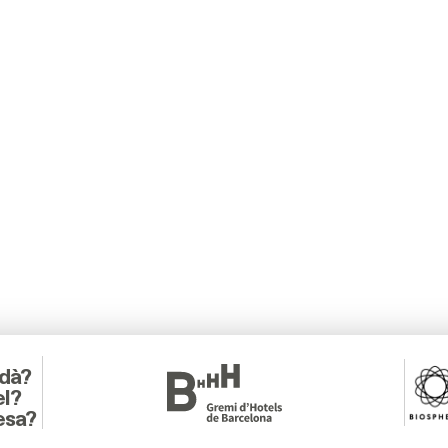
adà?
el?
esa?