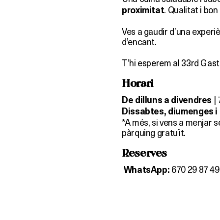
. Qualitat i bon
proximitat
Ves a gaudir d’una experiè
d’encant.
T’hi esperem al 33rd Gast
Horari
| 
De dilluns a divendres
Dissabtes, diumenges i 
*A més, si vens a menjar se
pàrquing gratuït.
Reserves
670 29 87 49
WhatsApp: