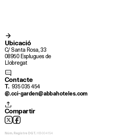
Ubicació
C/ Santa Rosa, 33
08950 Esplugues de
Llobregat
Contacte
935 035 454
T.
@.
cci-garden@abbahoteles.com
Compartir
HB-004154
Núm. Registre DGT.