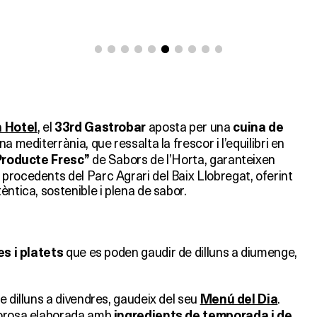
, el
aposta per una
 Hotel
33rd Gastrobar
cuina de
a mediterrània, que ressalta la frescor i l’equilibri en
de Sabors de l’Horta, garanteixen
Producte Fresc”
procedents del Parc Agrari del Baix Llobregat, oferint
èntica, sostenible i plena de sabor.
que es poden gaudir de dilluns a diumenge,
s i platets
e dilluns a divendres, gaudeix del seu
.
Menú del Dia
borosa elaborada amb
ingredients de temporada i de