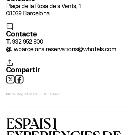
Plaça de la Rosa dels Vents, 1
08039 Barcelona
Contacte
932 952 800
T.
wbarcelona.reservations@whotels.com
@.
Compartir
HB-004411
Núm. Registre DGT.
ESPAIS I