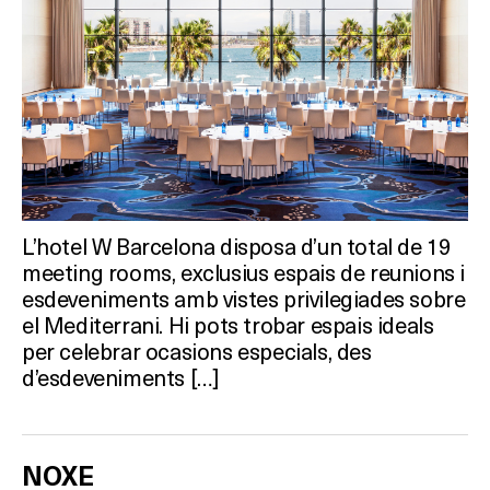
BARS
SPAS
RESTAURANTS
SALES
L’hotel W Barcelona disposa d’un total de 19
Activitats
meeting rooms, exclusius espais de reunions i
esdeveniments amb vistes privilegiades sobre
el Mediterrani. Hi pots trobar espais ideals
per celebrar ocasions especials, des
On?
d’esdeveniments […]
NOXE