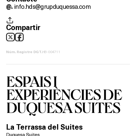
BARS
info.hds@grupduquessa.com
@.
SPAS
Compartir
RESTAURANTS
SALES
HB-004711
Núm. Registre DGT.
ESPAIS I
Activitats
EXPERIÈNCIES DE
DUQUESA SUITES
On?
La Terrassa del Suites
Duquesa Suites