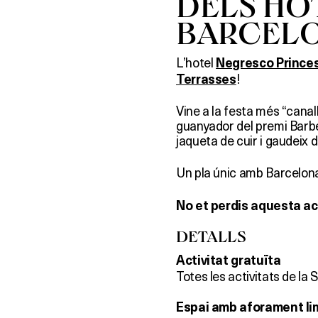
DELS HO
BARCEL
L’hotel
Negresco Prince
!
Terrasses
Vine a la festa més “canal
guanyador del premi Barber
jaqueta de cuir i gaudeix 
Un pla únic amb Barcelon
No et perdis aquesta act
DETALLS
Activitat gratuïta
Totes les activitats de la
Espai amb aforament li