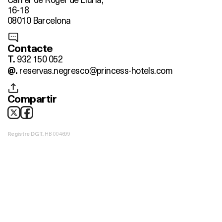
16-18
08010 Barcelona
Contacte
932 150 052
T.
reservas.negresco@princess-hotels.com
@.
Compartir
HB-004699
Registre DGT.