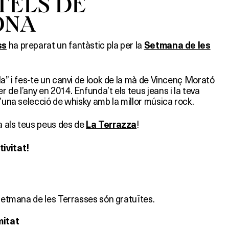
TELS DE
ONA
ha preparat un fantàstic pla per la
ss
Setmana de les
la” i fes-te un canvi de look de la mà de Vincenç Morató
 de l’any en 2014. Enfunda’t els teus jeans i la teva
d’una selecció de whisky amb la millor música rock.
a als teus peus des de
!
La Terrazza
ivitat!
 Setmana de les Terrasses són gratuïtes.
mitat