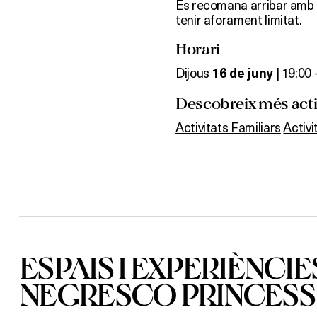
Es recomana arribar amb t
tenir aforament limitat.
Horari
Dijous
| 19:00 
16
de juny
Descobreix més activ
Activitats Familiars
Activ
ESPAIS I EXPERIÈNCIE
NEGRESCO PRINCESS