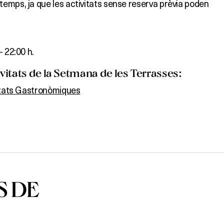
emps, ja que les activitats sense reserva prèvia poden
– 22:00 h.
itats de la Setmana de les Terrasses:
itats Gastronòmiques
S DE