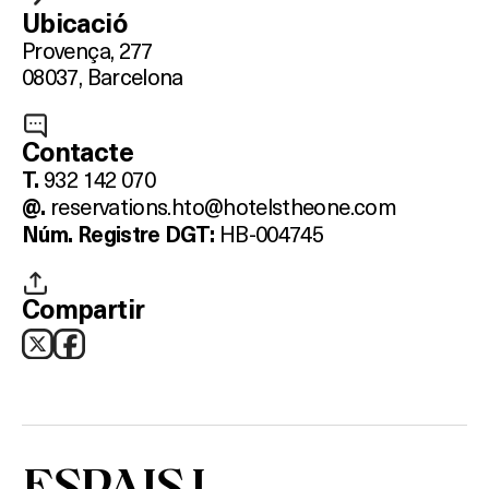
Ubicació
Provença, 277
08037, Barcelona
Contacte
932 142 070
T.
reservations.hto@hotelstheone.com
@.
HB-004745
N
úm. Registre DGT:
Compartir
ESPAIS I