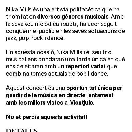
Nika Mills és una artista polifacètica que ha
triomfat en
. Amb
diversos gèneres musicals
la seva veu melòdica i subtil, ha aconseguit
conquerir el públic en les seves actuacions de
jazz, pop, rock i dance.
Què vols fer?
En aquesta ocasió, Nika Mills i el seu trio
musical ens brindaran una tarda única en què
HOTELS
ens deleitaran amb un
que
repertori variat
combina temes actuals de pop i dance.
TERRASSES
Aquest concert és una
oportunitat única per
BARS
gaudir de la música en directe juntament
.
amb les millors vistes a Montjuic
SPAS
No et perdis aquesta activitat!
RESTAURANTS
DETALLS