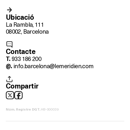
Ubicació
La Rambla, 111
08002, Barcelona
Contacte
933 186 200
T.
info.barcelona@lemeridien.com
@.
Compartir
HB-000039
Núm. Registre DGT.