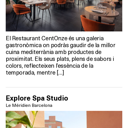
TERRASSES
BARS
SPAS
El Restaurant CentOnze és una galeria
gastronòmica on podràs gaudir de la millor
cuina mediterrània amb productes de
RESTAURANTS
proximitat. Els seus plats, plens de sabors i
colors, reflecteixen l’essència de la
SALES
temporada, mentre […]
Activitats
Explore Spa Studio
Le Méridien Barcelona
On?