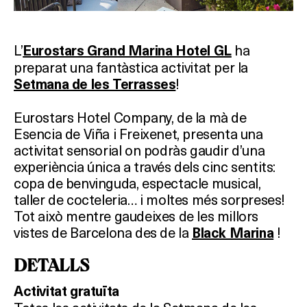
L’
ha
Eurostars Grand Marina Hotel GL
preparat una fantàstica activitat per la
!
Setmana de les Terrasses
Eurostars Hotel Company, de la mà de
Esencia de Viña i
Freixenet, presenta una
activitat sensorial on podràs gaudir d’una
experiència única a través dels cinc sentits:
copa de benvinguda, espectacle musical,
taller de cocteleria… i moltes més sorpreses!
Tot això mentre gaudeixes de les millors
vistes de Barcelona des de la
!
Black Marina
DETALLS
Activitat gratuïta