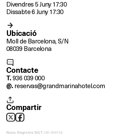
Divendres 5 Juny 17:30
Dissabte 6 Juny 17:30
Ubicació
Moll de Barcelona, S/N
08039 Barcelona
Contacte
936 039 000
T.
reservas@grandmarinahotel.com
@.
Què vols fer?
Compartir
HOTELS
TERRASSES
HB-004155
Núm. Registre DGT.