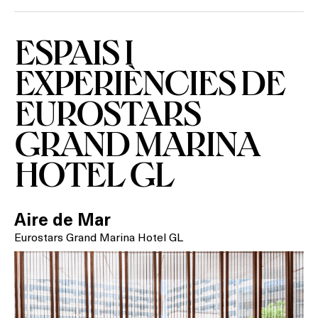
BARS
ESPAIS I
SPAS
EXPERIÈNCIES DE
RESTAURANTS
EUROSTARS
SALES
GRAND MARINA
HOTEL GL
Activitats
Aire de Mar
Eurostars Grand Marina Hotel GL
On?