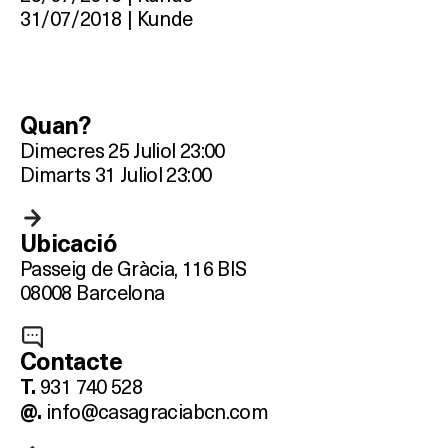
31/07/2018 | Kunde
BARS
SPAS
RESTAURANTS
Quan?
Dimecres 25 Juliol 23:00
SALES
Dimarts 31 Juliol 23:00
Ubicació
Activitats
Passeig de Gràcia, 116 BIS
08008 Barcelona
On?
Contacte
931 740 528
T.
info@casagraciabcn.com
@.