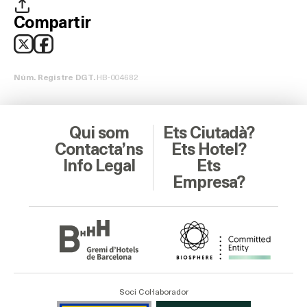
Compartir
HB-004682
Núm. Registre DGT.
Qui som
Ets Ciutadà?
Contacta’ns
Ets Hotel?
Info Legal
Ets
Empresa?
Soci Col·laborador