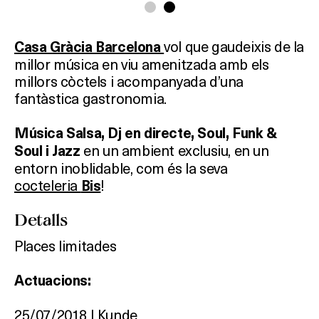
vol que gaudeixis de la
Casa Gràcia Barcelona
millor música en viu amenitzada amb els
millors còctels i acompanyada d’una
fantàstica gastronomia.
Música Salsa, Dj en directe, Soul, Funk &
en un ambient exclusiu, en un
Soul i Jazz
entorn inoblidable, com és la seva
cocteleria
!
Bis
Detalls
Què vols fer?
Places limitades
HOTELS
Actuacions:
TERRASSES
25/07/2018 | Kunde