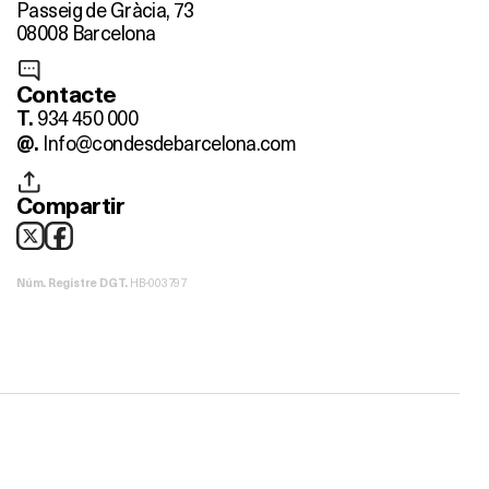
Passeig de Gràcia, 73
08008 Barcelona
Contacte
934 450 000
T.
Info@condesdebarcelona.com
@.
Compartir
HB-003797
Núm. Registre DGT.