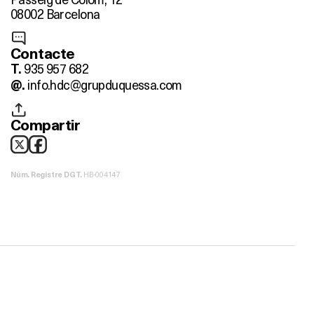
08002 Barcelona
Contacte
935 957 682
T.
info.hdc@grupduquessa.com
@.
Compartir
HB-004147
Núm. Registre DGT.