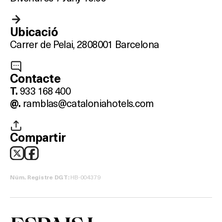
Ubicació
Carrer de Pelai, 28
08001 Barcelona
Contacte
933 168 400
T.
ramblas@cataloniahotels.com
@.
Compartir
HB-004379
Núm. Registre DGT: