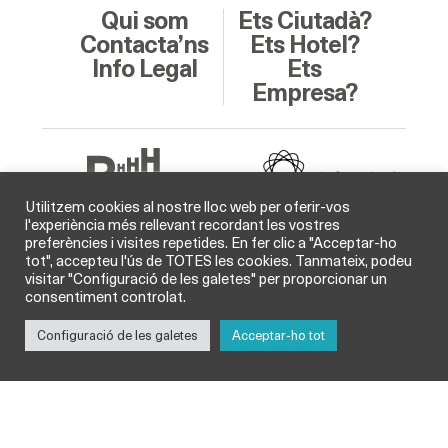
Qui som
Ets Ciutadà?
Contacta’ns
Ets Hotel?
Info Legal
Ets
Empresa?
Utilitzem cookies al nostre lloc web per oferir-vos
l'experiència més rellevant recordant les vostres
preferències i visites repetides. En fer clic a "Acceptar-ho
Soci Col·laborador
tot", accepteu l'ús de TOTES les cookies. Tanmateix, podeu
visitar "Configuració de les galetes" per proporcionar un
consentiment controlat.
Configuració de les galetes
Acceptar-ho tot