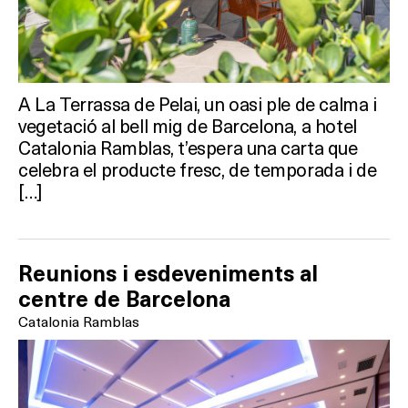
A La Terrassa de Pelai, un oasi ple de calma i
vegetació al bell mig de Barcelona, a hotel
Catalonia Ramblas, t’espera una carta que
Què vols fer?
celebra el producte fresc, de temporada i de
[…]
HOTELS
TERRASSES
Reunions i esdeveniments al
BARS
centre de Barcelona
Catalonia Ramblas
SPAS
RESTAURANTS