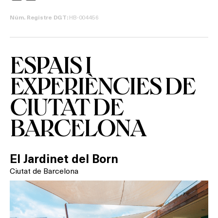
SPAS
HB-004456
Núm. Registre DGT:
RESTAURANTS
SALES
ESPAIS I
EXPERIÈNCIES DE
Activitats
CIUTAT DE
BARCELONA
On?
El Jardinet del Born
Ciutat de Barcelona