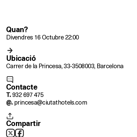
Quan?
Divendres 16 Octubre 22:00
Ubicació
Carrer de la Princesa, 33-35
08003, Barcelona
Què vols fer?
Contacte
932 697 475
HOTELS
T.
princesa@ciutathotels.com
@.
TERRASSES
Compartir
BARS