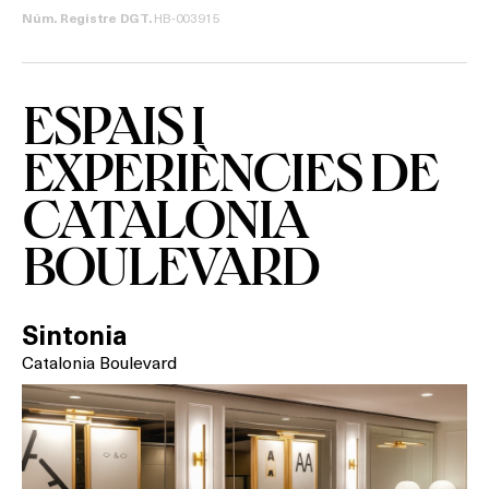
HB-003915
Núm. Registre DGT.
ESPAIS I
Què vols fer?
EXPERIÈNCIES DE
HOTELS
CATALONIA
TERRASSES
BOULEVARD
BARS
Sintonia
SPAS
Catalonia Boulevard
RESTAURANTS
SALES