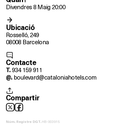
Divendres 8 Maig 20:00
Ubicació
Rosselló, 249
08008 Barcelona
Contacte
934 159 911
T.
boulevard@cataloniahotels.com
@.
Compartir
HB-003915
Núm. Registre DGT.