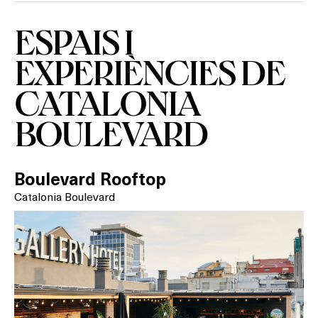
ESPAIS I
Què vols fer?
EXPERIÈNCIES DE
CATALONIA
HOTELS
BOULEVARD
TERRASSES
BARS
Boulevard Rooftop
Catalonia Boulevard
SPAS
RESTAURANTS
SALES