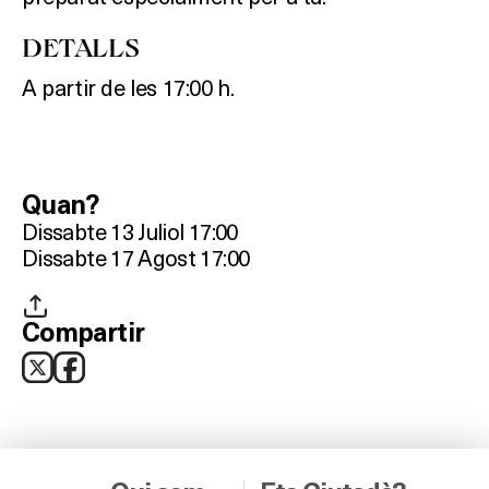
RESTAURANTS
DETALLS
SALES
A partir de les 17:00 h.
Activitats
Quan?
Dissabte 13 Juliol 17:00
Dissabte 17 Agost 17:00
On?
Compartir