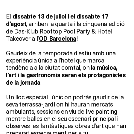
El
dissabte 13 de juliol i el dissabte 17
, arriben la quarta i la cinquena edició
d’agost
de Das-Klub Rooftop Pool Party & Hotel
Takeover a l’
!
OD Barcelona
Gaudeix de la temporada d’estiu amb una
experiència única a l’hotel que marca
Què vols fer?
tendència a la ciutat comtal, on
la música,
l’art i la gastronomia seran els protagonistes
.
HOTELS
de la jornada
Un lloc especial i únic on podràs gaudir de la
TERRASSES
seva terrassa-jardí on hi hauran mercats
ambulants, sessions en viu de live painting
BARS
mentre balles en el seu escenari principal i
observes les fantàstiques obres d’art que han
SPAS
preparat especialment per a tu.