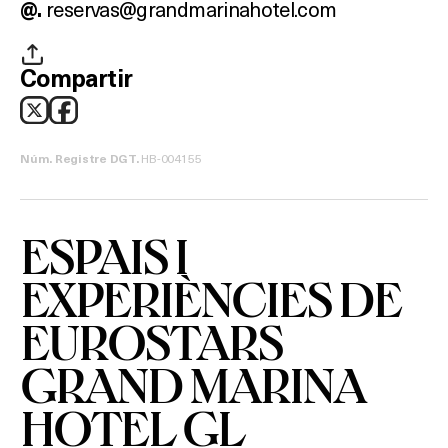
reservas@grandmarinahotel.com
@.
SALES
Compartir
Activitats
HB-004155
Núm. Registre DGT.
On?
ESPAIS I
EXPERIÈNCIES DE
EUROSTARS
GRAND MARINA
HOTEL GL