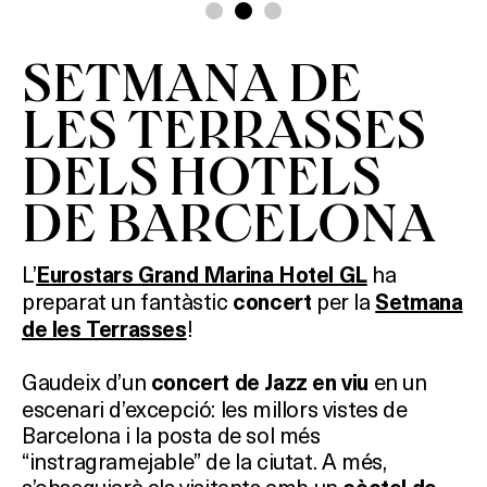
SETMANA DE
LES TERRASSES
DELS HOTELS
DE BARCELONA
L’
ha
Eurostars Grand Marina Hotel GL
preparat un fantàstic
per la
concert
Setmana
!
de les Terrasses
Gaudeix d’un
en un
concert de Jazz en viu
escenari d’excepció: les millors vistes de
Barcelona i la posta de sol més
“instragramejable” de la ciutat. A més,
s’obsequiarà als visitants amb un