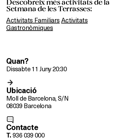
Descobreix més activitats de la
Setmana de les Terrasses:
Activitats Familiars
Activitats
Gastronòmiques
Què vols fer?
Quan?
Dissabte 11 Juny 20:30
HOTELS
TERRASSES
Ubicació
Moll de Barcelona, S/N
BARS
08039 Barcelona
SPAS
Contacte
RESTAURANTS
936 039 000
T.