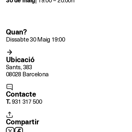
30 de maig
Quan?
Dissabte 30 Maig 19:00
Ubicació
Sants, 383
08028 Barcelona
Contacte
931 317 500
T.
Què vols fer?
Compartir
HOTELS