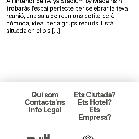
A l’interior de l’Arya Stadium by Madanis hi
trobaràs l’espai perfecte per celebrar la teva
reunió, una sala de reunions petita però
còmoda, ideal per a grups reduïts. Està
situada en el pis […]
Qui som
Ets Ciutadà?
Contacta’ns
Ets Hotel?
Info Legal
Ets
Empresa?