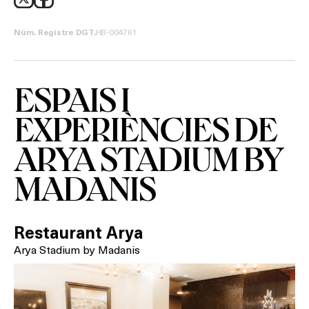
TERRASSES
HB-004761
Núm. Registre DGT.
BARS
ESPAIS I
SPAS
EXPERIÈNCIES DE
RESTAURANTS
ARYA STADIUM BY
SALES
MADANIS
Activitats
Restaurant Arya
Arya Stadium by Madanis
On?