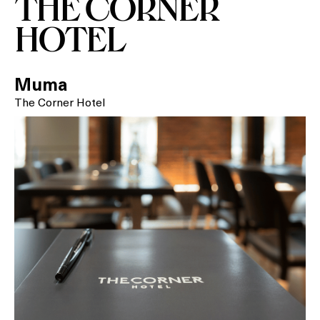
THE CORNER
SPAS
HOTEL
RESTAURANTS
Muma
SALES
The Corner Hotel
Activitats
On?