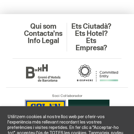
Qui som
Ets Ciutadà?
Contacta’ns
Ets Hotel?
Info Legal
Ets
Empresa?
Soci Col·laborador
Utilitzem cookies al nostre lloc web per oferir-vos
l'experiència més rellevant recordant les vostres
preferències i visites repetides. En fer clic a "Acceptar-ho
tot", accepteu l'ús de TOTES les cookies. Tanmateix, podeu