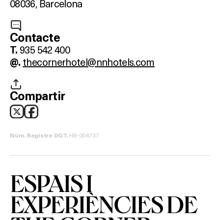
08036, Barcelona
Contacte
935 542 400
T.
thecornerhotel@nnhotels.com
@.
Compartir
Què vols fer?
HB-004737
Núm. Registre DGT.
HOTELS
ESPAIS I
TERRASSES
EXPERIÈNCIES DE
BARS