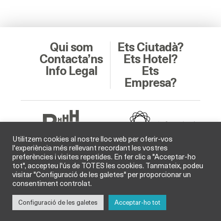
Qui som
Ets Ciutadà?
Contacta’ns
Ets Hotel?
Info Legal
Ets
Empresa?
Utilitzem cookies al nostre lloc web per oferir-vos
l'experiència més rellevant recordant les vostres
preferències i visites repetides. En fer clic a "Acceptar-ho
Soci Col·laborador
tot", accepteu l'ús de TOTES les cookies. Tanmateix, podeu
visitar "Configuració de les galetes" per proporcionar un
consentiment controlat.
Configuració de les galetes
Acceptar-ho tot