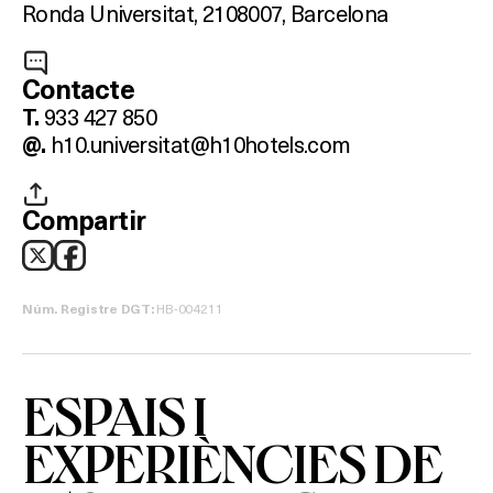
Ronda Universitat, 21
08007, Barcelona
TERRASSES
BARS
Contacte
933 427 850
T.
SPAS
h10.universitat@h10hotels.com
@.
RESTAURANTS
Compartir
SALES
HB-004211
Núm. Registre DGT:
Activitats
ESPAIS I
EXPERIÈNCIES DE
On?