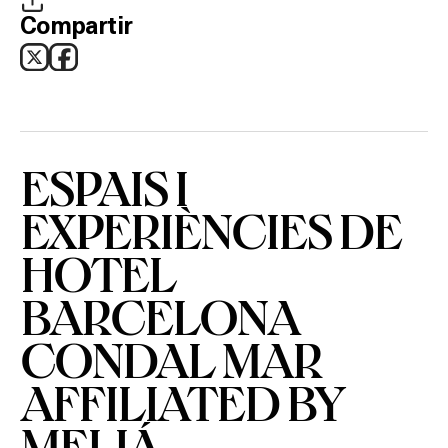
Compartir
ESPAIS I
EXPERIÈNCIES DE
Què vols fer?
HOTEL
HOTELS
BARCELONA
TERRASSES
CONDAL MAR
AFFILIATED BY
BARS
MELIÁ