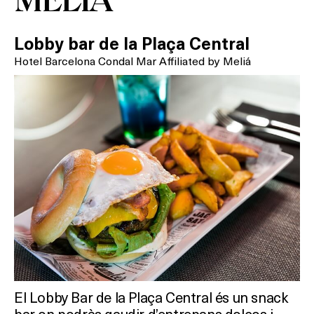
SPAS
RESTAURANTS
Lobby bar de la Plaça Central
Hotel Barcelona Condal Mar Affiliated by Meliá
SALES
Activitats
On?
El Lobby Bar de la Plaça Central és un snack
bar on podràs gaudir d’entrepans dolços i