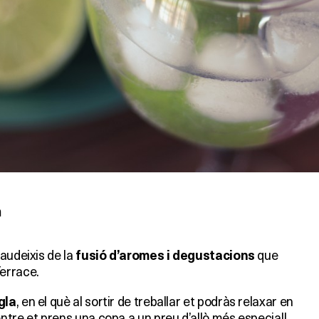
n
audeixis de la
que
fusió d’aromes i degustacions
errace.
, en el què al sortir de treballar et podràs relaxar en
gla
ntre et prens una copa a un preu d’allò més especial!