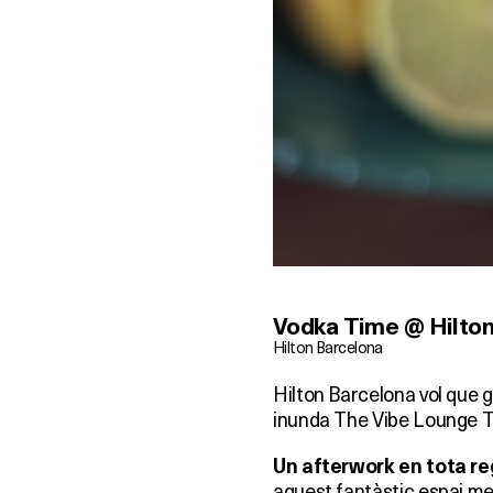
Vodka Time @ Hilto
Hilton Barcelona
Hilton Barcelona vol que g
inunda The Vibe Lounge T
Un afterwork en tota re
aquest fantàstic espai me