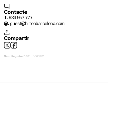
Contacte
934 957 777
T.
guest@hiltonbarcelona.com
@.
Compartir
HB-003892
Núm. Registre DGT.