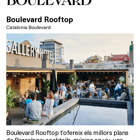
RESTAURANTS
Boulevard Rooftop
SALES
Catalonia Boulevard
Activitats
On?
Boulevard Rooftop t’ofereix els millors plans
de Barcelona: cocktails, música en viu, una