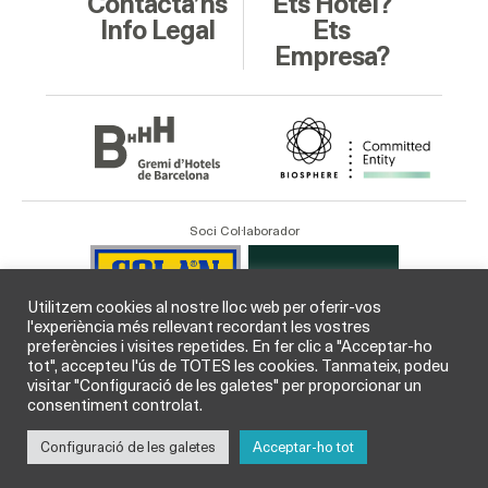
Contacta’ns
Ets Hotel?
Info Legal
Ets
Empresa?
Soci Col·laborador
Utilitzem cookies al nostre lloc web per oferir-vos
l'experiència més rellevant recordant les vostres
preferències i visites repetides. En fer clic a "Acceptar-ho
tot", accepteu l'ús de TOTES les cookies. Tanmateix, podeu
visitar "Configuració de les galetes" per proporcionar un
consentiment controlat.
Configuració de les galetes
Acceptar-ho tot
© GHB Gremi d’Hotels de Barcelona 2026 /
Legal
i
Cookies