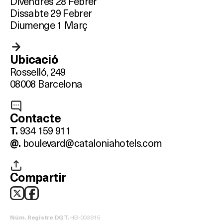
Divendres 28 Febrer
Dissabte 29 Febrer
Diumenge 1 Març
Què vols fer?
Ubicació
Rosselló, 249
HOTELS
08008 Barcelona
TERRASSES
Contacte
BARS
934 159 911
T.
boulevard@cataloniahotels.com
@.
SPAS
RESTAURANTS
Compartir
SALES
HB-003915
Núm. Registre DGT.