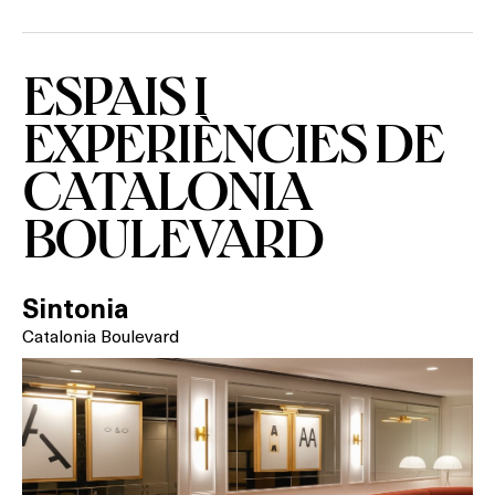
Activitats
ESPAIS I
EXPERIÈNCIES DE
On?
CATALONIA
BOULEVARD
Sintonia
Catalonia Boulevard