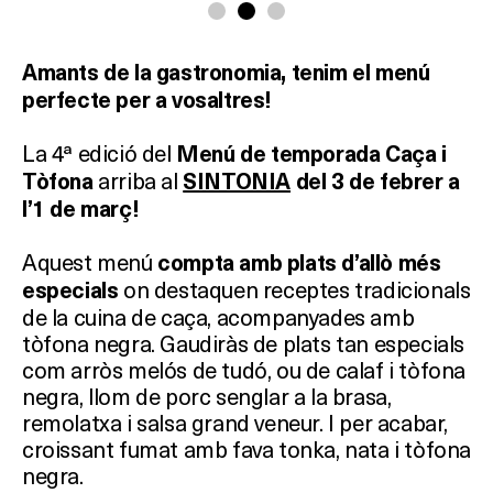
Amants de la gastronomia, tenim el menú
perfecte per a vosaltres!
La 4ª edició del
Menú de temporada Caça i
arriba al
Tòfona
SINTONIA
del 3 de febrer a
l’1 de març!
Aquest menú
compta amb plats d’allò més
on destaquen receptes tradicionals
especials
de la cuina de caça, acompanyades amb
tòfona negra. Gaudiràs de plats tan especials
com arròs melós de tudó, ou de calaf i tòfona
negra, llom de porc senglar a la brasa,
remolatxa i salsa grand veneur. I per acabar,
croissant fumat amb fava tonka, nata i tòfona
negra.