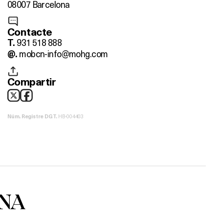
08007 Barcelona
Contacte
931 518 888
T.
mobcn-info@mohg.com
@.
Compartir
HB-004403
Núm. Registre DGT.
ONA