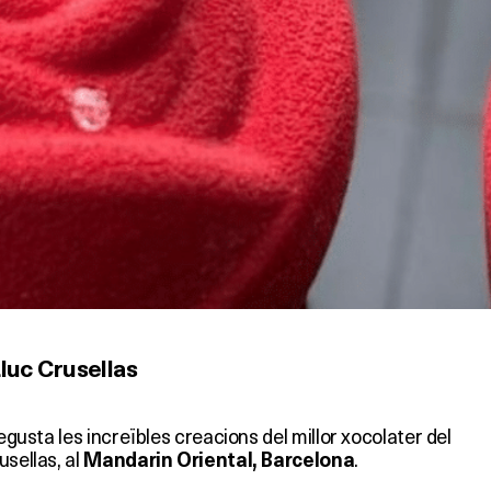
uc Crusellas
degusta les increïbles creacions del millor xocolater del
usellas, al
.
Mandarin Oriental, Barcelona