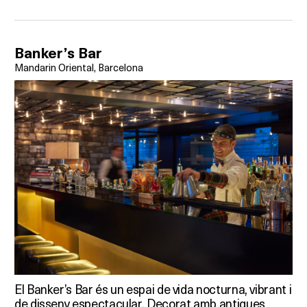
Banker’s Bar
Mandarin Oriental, Barcelona
El Banker’s Bar és un espai de vida nocturna, vibrant i
de disseny espectacular. Decorat amb antigues