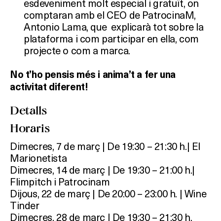
esdeveniment molt especial i gratuït, on
comptaran amb el CEO de PatrocinaM,
Antonio Lama, que explicarà tot sobre la
plataforma i com participar en ella, com
projecte o com a marca.
No t’ho pensis més i anima’t a fer una
Què vols fer?
activitat diferent!
Detalls
HOTELS
Horaris
TERRASSES
Dimecres, 7 de març | De 19:30 – 21:30 h.| El
Marionetista
BARS
Dimecres, 14 de març | De 19:30 – 21:00 h.|
Flimpitch i Patrocinam
SPAS
Dijous, 22 de març | De 20:00 – 23:00 h. | Wine
Tinder
RESTAURANTS
Dimecres, 28 de març | De 19:30 – 21:30 h.