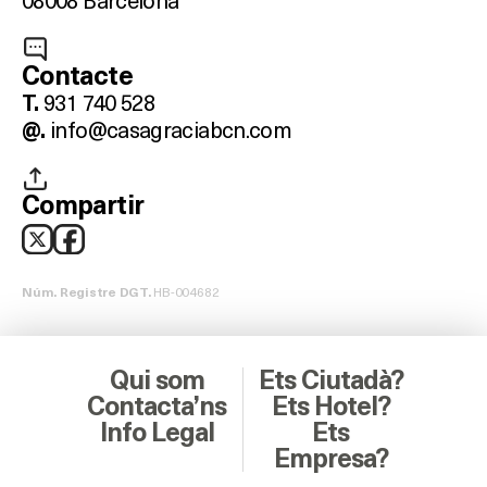
Contacte
931 740 528
T.
info@casagraciabcn.com
@.
Compartir
HB-004682
Núm. Registre DGT.
Qui som
Ets Ciutadà?
Contacta’ns
Ets Hotel?
Info Legal
Ets
Empresa?