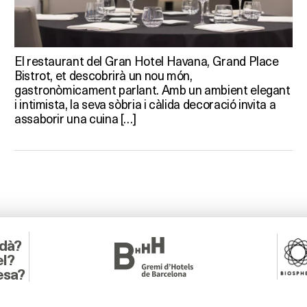
El restaurant del Gran Hotel Havana, Grand Place
Bistrot, et descobrirà un nou món,
gastronòmicament parlant. Amb un ambient elegant
i intimista, la seva sòbria i càlida decoració invita a
assaborir una cuina […]
adà?
el?
esa?