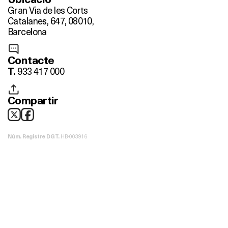
Gran Via de les Corts
Catalanes, 647, 08010,
Barcelona
Contacte
933 417 000
T.
Compartir
HB-003916
Núm. Registre DGT.