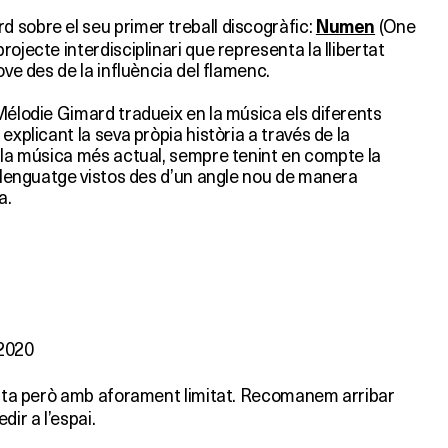
 sobre el seu primer treball discogràfic:
(One
Numen
ojecte interdisciplinari que representa la llibertat
ove des de la influència del flamenc.
Mélodie Gimard tradueix en la música els diferents
explicant la seva pròpia història a través de la
b la música més actual, sempre tenint en compte la
 llenguatge vistos des d’un angle nou de manera
a.
2020
tuïta però amb aforament limitat. Recomanem arribar
ir a l’espai.