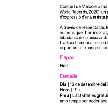
Concert de Mélodie Gimard
World Rècords, 2020), un pr
d’expressió d’una artista j
A través de l’espectacle, 
númens que l’han inspirat, 
hibridació del clàssic am
tradició flamenca i el seu
espontània i transgressor
Espai
Hall
Detalls
13 de desembre del 
Dia |
19h
Hora |
L’activitat és gra
Preu |
amb temps per poder acced