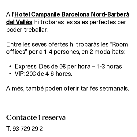
A l’
Hotel Campanile Barcelona Nord-Barberà
hi trobaras les sales perfectes per
del Vallès
poder treballar.
Què vols fer?
Entre les seves ofertes hi trobaràs les “Room
offices” per a 1-4 persones, en 2 modalitats:
HOTELS
Express: Des de 5€ per hora – 1-3 horas
VIP: 20€ de 4-6 hores.
TERRASSES
A més, també poden oferir tarifes setmanals.
BARS
SPAS
Contacte i reserva
RESTAURANTS
T. 93 729 29 2