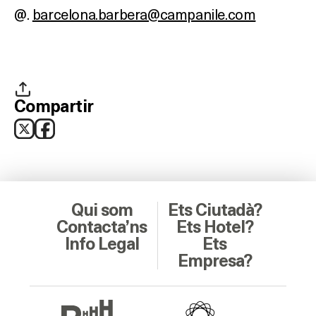
SALES
@.
barcelona.barbera@campanile.com
Activitats
Compartir
On?
Qui som
Ets Ciutadà?
Contacta’ns
Ets Hotel?
Info Legal
Ets
Empresa?