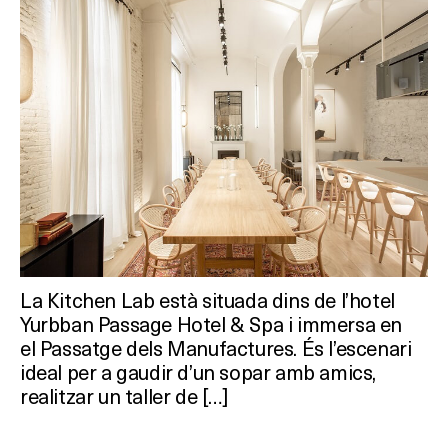
Què vols fer?
HOTELS
TERRASSES
BARS
SPAS
RESTAURANTS
La Kitchen Lab està situada dins de l’hotel
SALES
Yurbban Passage Hotel & Spa i immersa en
el Passatge dels Manufactures. És l’escenari
ideal per a gaudir d’un sopar amb amics,
realitzar un taller de […]
Activitats