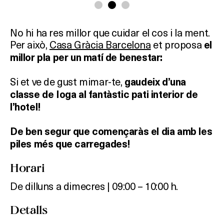
No hi ha res millor que cuidar el cos i la ment.
Per això,
Casa Gràcia Barcelona
et proposa
el
millor pla per un matí de benestar:
Si et ve de gust mimar-te,
gaudeix d’una
classe de Ioga
al fantàstic pati interior de
l’hotel!
De ben segur que començaràs el dia amb les
piles més que carregades!
Horari
De dilluns a dimecres | 09:00 – 10:00 h.
Detalls
Què vols fer?