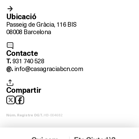
On?
Ubicació
Passeig de Gràcia, 116 BIS
08008 Barcelona
Contacte
931 740 528
T.
info@casagraciabcn.com
@.
Compartir
HB-004682
Núm. Registre DGT.