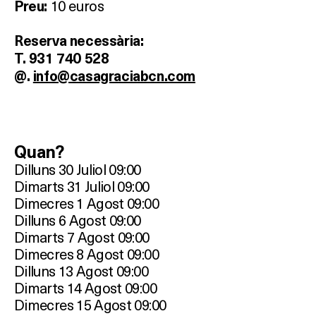
10 euros
Preu:
HOTELS
Reserva necessària:
T. 931 740 528
TERRASSES
@.
info@casagraciabcn.com
BARS
SPAS
Quan?
Dilluns 30 Juliol 09:00
RESTAURANTS
Dimarts 31 Juliol 09:00
Dimecres 1 Agost 09:00
SALES
Dilluns 6 Agost 09:00
Dimarts 7 Agost 09:00
Dimecres 8 Agost 09:00
Dilluns 13 Agost 09:00
Activitats
Dimarts 14 Agost 09:00
Dimecres 15 Agost 09:00