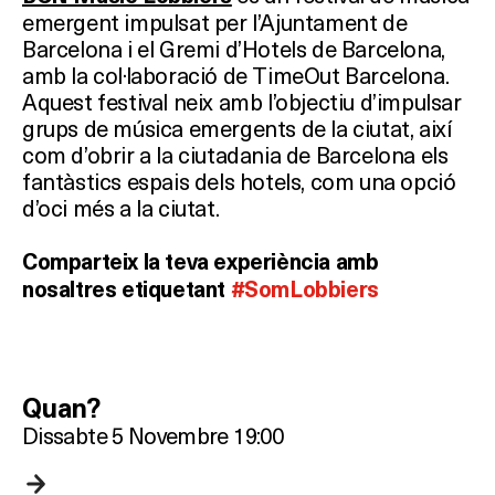
Què vols fer?
emergent impulsat per l’Ajuntament de
Barcelona i el Gremi d’Hotels de Barcelona,
amb la col·laboració de TimeOut Barcelona.
HOTELS
Aquest festival neix amb l’objectiu d’impulsar
grups de música emergents de la ciutat, així
TERRASSES
com d’obrir a la ciutadania de Barcelona els
fantàstics espais dels hotels, com una opció
BARS
d’oci més a la ciutat.
SPAS
Comparteix la teva experiència amb
nosaltres etiquetant
#SomLobbiers
RESTAURANTS
SALES
Quan?
Dissabte 5 Novembre 19:00
Activitats