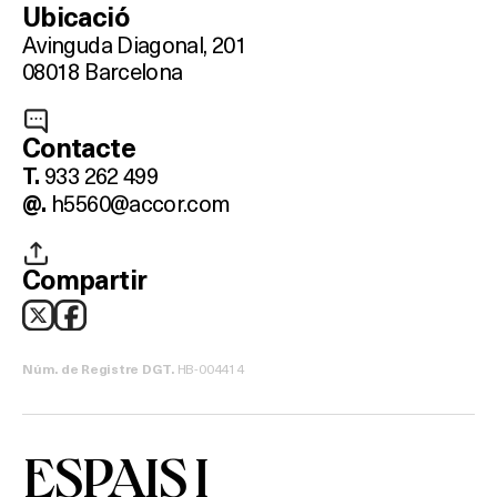
Ubicació
Avinguda Diagonal, 201
On?
08018 Barcelona
Contacte
933 262 499
T.
h5560@accor.com
@.
Compartir
HB-004414
Núm. de Registre DGT.
ESPAIS I