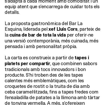
s’adapta a cada moment amb comoditat i un
equip atent que s’encarrega de cuidar tots els
detalls.
La proposta gastronòmica del Bar La
Esquina, liderada pel
, parteix de
xef Lluís Cors
la
per oferir-ne
cuina de bar de tota la vida
una versió contemporània, més cuinada, més
pensada i amb personalitat pròpia.
La carta es construeix a partir de
tapes i
, que combinen sabors
platets per compartir
tradicionals amb tocs innovadors i bon
producte. S’hi troben des de les tapes
calentes més emblemàtiques, com les
croquetes de rostit o la truita de dia amb
ceba caramel·litzada, fins a tapes fredes com
l’ensaladilla de patates a la llimona amb tàrtar
de tonyina vermella. A més, s’ofereixen