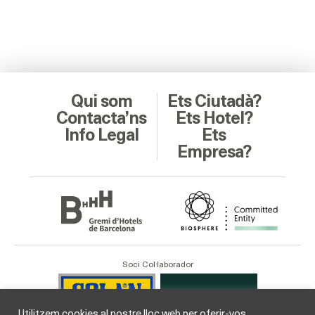
Qui som
Ets Ciutadà?
Contacta’ns
Ets Hotel?
Info Legal
Ets
Empresa?
Soci Col·laborador
Utilitzem cookies al nostre lloc web per oferir-vos