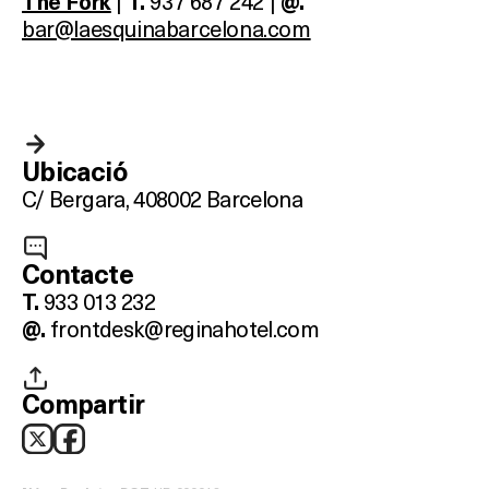
|
937 687 242 |
The Fork
T.
@.
bar@laesquinabarcelona.com
Què vols fer?
HOTELS
Ubicació
TERRASSES
C/ Bergara, 4
08002 Barcelona
BARS
Contacte
SPAS
933 013 232
T.
frontdesk@reginahotel.com
@.
RESTAURANTS
Compartir
SALES