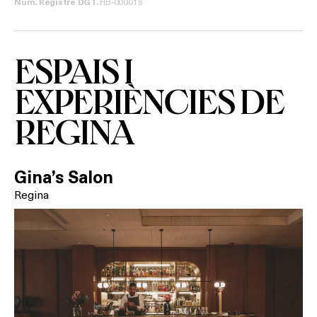
HB-000018
Núm. Registre DGT.
Activitats
ESPAIS I
On?
EXPERIÈNCIES DE
REGINA
Gina’s Salon
Regina