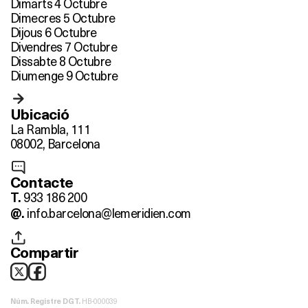
Dimarts 4 Octubre
Dimecres 5 Octubre
Dijous 6 Octubre
Divendres 7 Octubre
Dissabte 8 Octubre
Diumenge 9 Octubre
Ubicació
La Rambla, 111
08002, Barcelona
Contacte
933 186 200
T.
info.barcelona@lemeridien.com
@.
Compartir
HB-000039
Núm. Registre DGT.