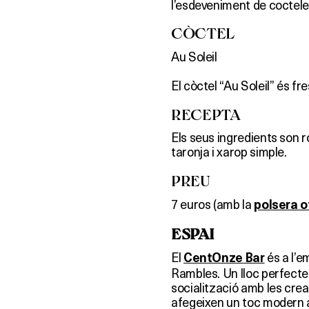
l’esdeveniment de coctele
CÒCTEL
Au Soleil
El còctel “Au Soleil” és fr
RECEPTA
Els seus ingredients son r
taronja i xarop simple.
PREU
7 euros (amb la
polsera of
ESPAI
El
és a l’e
CentOnze Bar
Rambles. Un lloc perfecte 
socialització amb les cre
afegeixen un toc modern al 