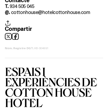
Contacte
HOTELS
934 505 045
T.
cottonhouse@hotelcottonhouse.com
@.
TERRASSES
BARS
Compartir
SPAS
HB-004691
RESTAURANTS
Núm. Registre DGT.
SALES
ESPAIS I
EXPERIÈNCIES DE
Activitats
COTTON HOUSE
HOTEL
On?