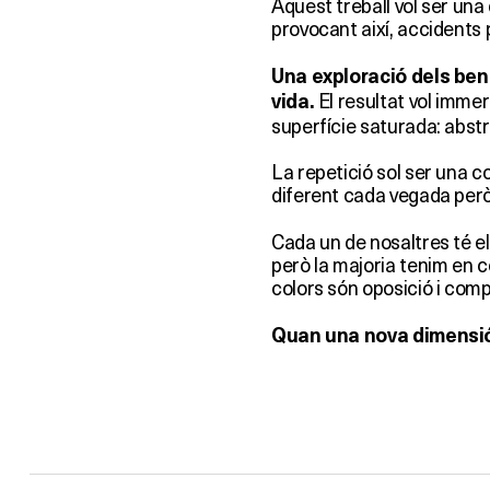
Aquest treball vol ser una 
provocant així, accidents 
Una exploració dels bene
El resultat vol immerg
vida.
superfície saturada: abstr
La repetició sol ser una c
diferent cada vegada però,
Cada un de nosaltres té el
però la majoria tenim en c
colors són oposició i com
Quan una nova dimensió 