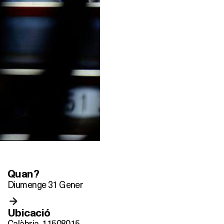
Quan?
Diumenge 31 Gener
Ubicació
Calàbria, 115
08015