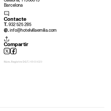
Barcelona
Contacte
932 525 285
T.
info@hotelvillaemilia.com
@.
Compartir
HB-004329
Núm. Registre DGT.