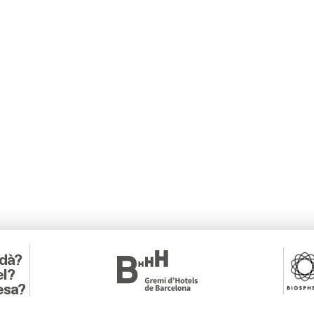
adà?
el?
esa?