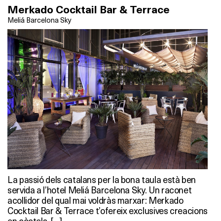
Merkado Cocktail Bar & Terrace
Meliá Barcelona Sky
La passió dels catalans per la bona taula està ben
servida a l’hotel Meliá Barcelona Sky. Un raconet
acollidor del qual mai voldràs marxar: Merkado
Cocktail Bar & Terrace t’ofereix exclusives creacions
en còctels, […]