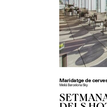
Maridatge de cerve
Meliá Barcelona Sky
SETMANA
DELS HO