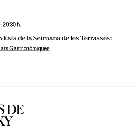
– 20:30 h.
itats de la Setmana de les Terrasses:
itats Gastronòmiques
S DE
KY