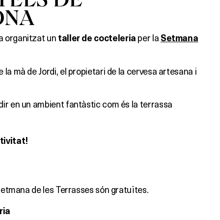
ONA
a organitzat un
per la
taller de cocteleria
Setmana
la mà de Jordi, el propietari de la cervesa artesana i
ir en un ambient fantàstic com és la terrassa
ivitat!
 Setmana de les Terrasses són gratuïtes.
ria