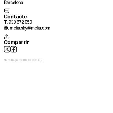
Barcelona
Contacte
933 672 050
T.
melia.sky@melia.com
@.
Compartir
HB-004358
Núm. Registre DGT: