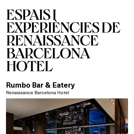
ESPAIS I
EXPERIÈNCIES DE
Què vols fer?
RENAISSANCE
HOTELS
BARCELONA
TERRASSES
HOTEL
BARS
Rumbo Bar & Eatery
SPAS
Renaissance Barcelona Hotel
RESTAURANTS
SALES