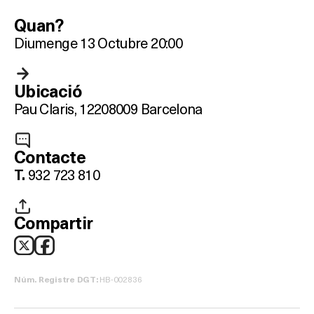
Quan?
Diumenge 13 Octubre 20:00
Ubicació
Pau Claris, 122
08009 Barcelona
Contacte
932 723 810
T.
Compartir
HB-002836
Núm. Registre DGT: