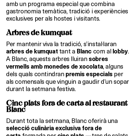
amb un programa especial que combina
gastronomia temàtica, tradició i experiències
exclusives per als hostes i visitants.
Arbres de kumquat
Per mantenir viva la tradició, s’instal·laran
tant a
com al
.
arbres de kumquat
Blanc
lobby
A Blanc, aquests arbres lluiran
sobres
, alguns
vermells amb monedes de xocolata
dels quals contindran
per
premis especials
als comensals que vinguin a gaudir d’un sopar
durant la setmana festiva.
Cinc plats fora de carta al restaurant
Blanc
Durant tota la setmana, Blanc oferirà una
selecció culinària exclusiva fora de
formada per
—tres de salats
carta
cinc plats