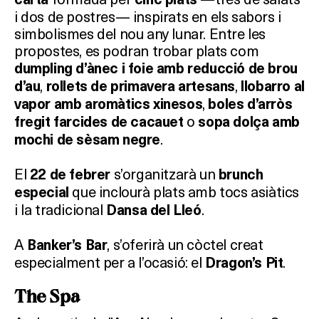
i dos de postres— inspirats en els sabors i
simbolismes del nou any lunar. Entre les
propostes, es podran trobar plats com
dumpling d’ànec i foie amb reducció de brou
,
,
d’au
rollets de primavera artesans
llobarro al
,
vapor amb aromàtics xinesos
boles d’arròs
o
fregit farcides de cacauet
sopa dolça amb
.
mochi de sèsam negre
El
s’organitzarà un
22 de febrer
brunch
que inclourà plats amb tocs asiàtics
especial
i la tradicional
.
Dansa del Lleó
A
, s’oferirà un còctel creat
Banker’s Bar
especialment per a l’ocasió: el
.
Dragon’s Pit
The Spa