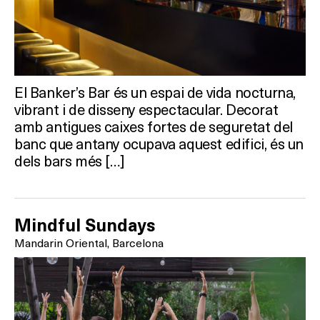
HOTELS
TERRASSES
BARS
El Banker’s Bar és un espai de vida nocturna,
SPAS
vibrant i de disseny espectacular. Decorat
amb antigues caixes fortes de seguretat del
RESTAURANTS
banc que antany ocupava aquest edifici, és un
dels bars més […]
SALES
Mindful Sundays
Activitats
Mandarin Oriental, Barcelona
On?