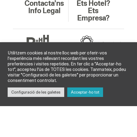
Contacta’ns
Ets Hotel?
Info Legal
Ets
Empresa?
Utilitzem cookies al nostre lloc web per oferir-vos
l'experiència més rellevant recordant les vostres
preferències i visites repetides. En fer clic a "Acceptar-ho
Soci Col·laborador
tot", accepteu l'ús de TOTES les cookies. Tanmateix, podeu
visitar "Configuració de les galetes" per proporcionar un
consentiment controlat.
Configuració de les galetes
Acceptar-ho tot
© GHB Gremi d’Hotels de Barcelona 2026 /
Legal
i
Cookies