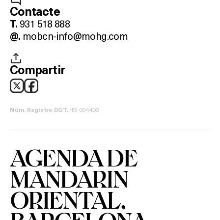
Contacte
931 518 888
T.
mobcn-info@mohg.com
@.
Compartir
HB-004403
Núm. Registre DGT.
AGENDA DE
MANDARIN
ORIENTAL,