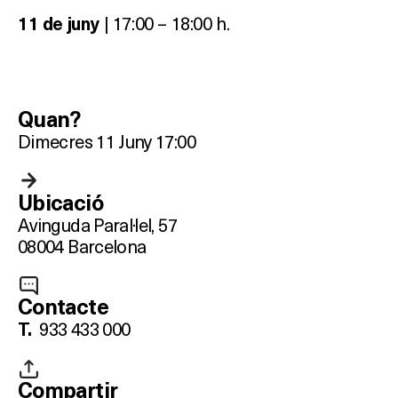
| 17:00 – 18:00 h.
11 de juny
Què vols fer?
Quan?
Dimecres 11 Juny 17:00
HOTELS
TERRASSES
Ubicació
Avinguda Paral·lel, 57
BARS
08004 Barcelona
SPAS
Contacte
RESTAURANTS
933 433 000
T.
SALES
Compartir