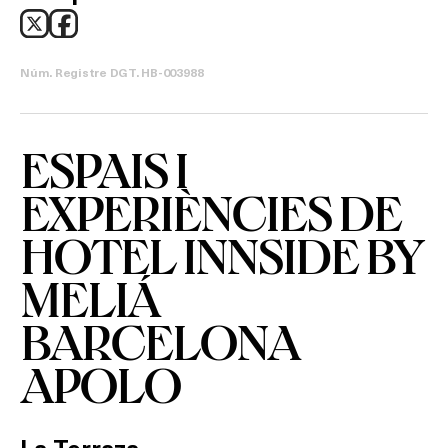
Activitats
Núm. Registre DGT. HB-003988
On?
ESPAIS I
EXPERIÈNCIES DE
HOTEL INNSIDE BY
MELIÁ
BARCELONA
APOLO