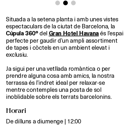
Situada
a
la
setena
planta
i
amb
unes
vistes
espectaculars
de
la
ciutat
de
Barcelona, la
del
és
l’espai
Cúpula 360º
Gran Hotel Havana
perfecte
per
gaudir
d’un
ampli
assortiment
de
tapes
i
còctels
en
un
ambient
elevat
i
exclusiu.
Ja
sigui
per
una
vetllada
romàntica
o
per
prendre
alguna
cosa
amb
amics,
la
nostra
terrassa
és
l’indret
ideal
per
relaxar-
se
mentre
contemples
una
posta
de
sol
inoblidable
sobre
els
terrats
barcelonins.
Horari
De dilluns a diumenge | 12:00