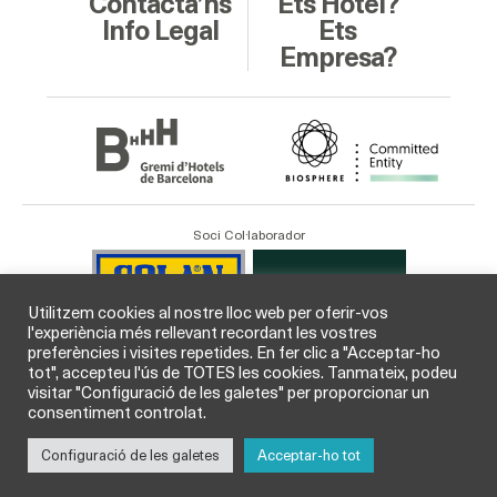
Contacta’ns
Ets Hotel?
Info Legal
Ets
Empresa?
Soci Col·laborador
Utilitzem cookies al nostre lloc web per oferir-vos
l'experiència més rellevant recordant les vostres
preferències i visites repetides. En fer clic a "Acceptar-ho
tot", accepteu l'ús de TOTES les cookies. Tanmateix, podeu
visitar "Configuració de les galetes" per proporcionar un
consentiment controlat.
Configuració de les galetes
Acceptar-ho tot
© GHB Gremi d’Hotels de Barcelona 2026 /
Legal
i
Cookies