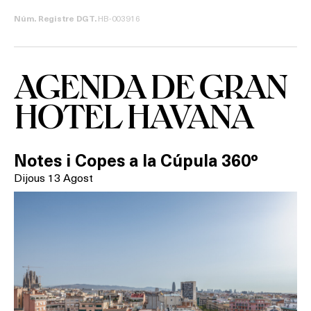
HB-003916
Núm. Registre DGT.
AGENDA DE GRAN
HOTEL HAVANA
Què vols fer?
Notes i Copes a la Cúpula 360º
Dijous 13 Agost
HOTELS
TERRASSES
BARS
SPAS